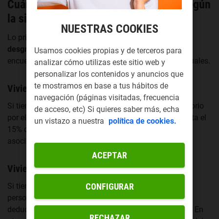
Cuánto desgrava el seguro del hogar según
la situación de la vivienda
NUESTRAS COOKIES
Lo primero a destacar es que para averiguar
cuánto
desgrava el seguro de hogar
es en qué situación te
Usamos cookies propias y de terceros para
encuentras. En este sentido hay dos escenarios habituales.
analizar cómo utilizas este sitio web y
personalizar los contenidos y anuncios que
te mostramos en base a tus hábitos de
Vivienda en propiedad con hipoteca
navegación (páginas visitadas, frecuencia
Si tienes una hipoteca y el seguro de hogar es obligatorio
de acceso, etc) Si quieres saber más, echa
por el banco, puedes conseguir una deducción de hasta el
un vistazo a nuestra
política de cookies.
15% de lo pagado anualmente por hipoteca y gastos
asociados con un límite de 9.040 euros anuales.
ACEPTAR
Vivienda en alquiler
CONFIGURAR
Si tienes una propiedad que estás alquilando a otra
persona, el seguro de hogar se considera un gasto
deducible en los rendimientos del capital inmobiliario. En
RECHAZAR