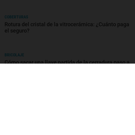
COBERTURAS
Rotura del cristal de la vitrocerámica: ¿Cuánto paga
el seguro?
BRICOLAJE
Cómo sacar una llave partida de la cerradura paso a
paso
COBERTURAS
Qué es el continente de un seguro de hogar y qué
elementos incluye
COBERTURAS