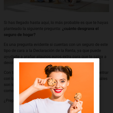
Si has llegado hasta aquí, lo más probable es que te hayas
planteado la siguiente pregunta:
¿cuánto desgrava el
seguro de hogar?
Es una pregunta evidente si cuentas con un seguro de este
tipo de cara a la Declaración de la Renta, ya que puede
ayudarte a arañar algunos euros extra para que te salga a
devolver y así ganar un dinero que no tenías en mente.
Con tal de echarte un cable, aquí no solo te vas a encontrar
con la respuesta que estás buscando, sino también cuáles
son los
requisitos para desgravar el seguro de hogar
,
como puedes hacerlo y cuánto dinero puedes incluir.
¿Preparado? Vamos allá.